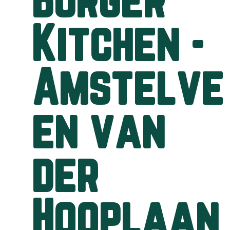
Burger
Kitchen -
Amstelve
en van
der
Hooplaan