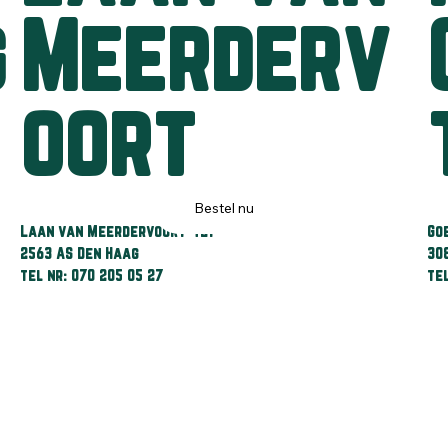
g
Meerderv
oort
Bestel nu
Laan van Meerdervoort 421
Go
2563 AS Den Haag
30
tel nr: 070 205 05 27
te