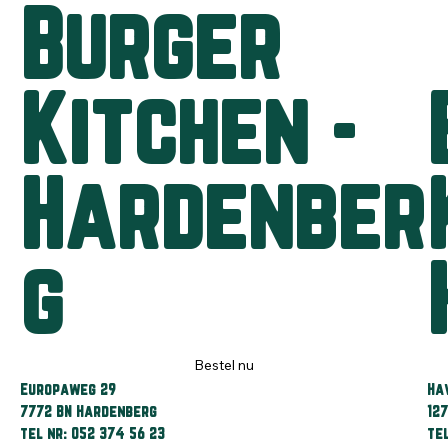
Burger
Kitchen -
Hardenber
g
Bestel nu
Europaweg 29
Ha
7772 BN Hardenberg
127
tel nr: 052 374 56 23
te