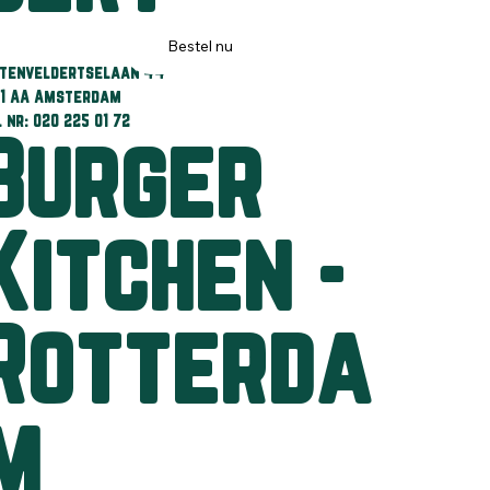
Bestel nu
itenveldertselaan 44
81 AA Amsterdam
l nr: 020 225 01 72
Burger
Kitchen -
Rotterda
m