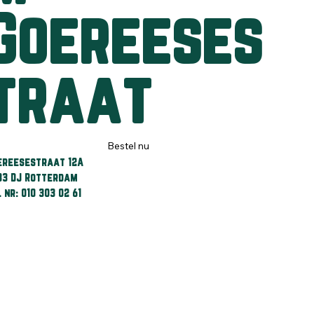
Goereeses
traat
Bestel nu
ereesestraat 12A
83 DJ Rotterdam
l nr: 010 303 02 61