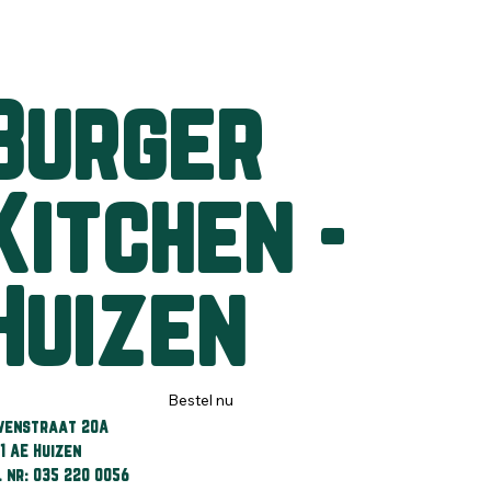
Burger
Kitchen -
Huizen
Bestel nu
venstraat 20A
1 AE Huizen
l nr: 035 220 0056