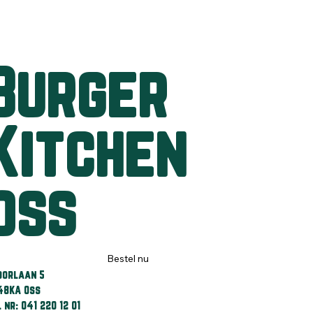
Burger
Kitchen
oss
Bestel nu
oorlaan 5
48KA Oss
 nr: 041 220 12 01