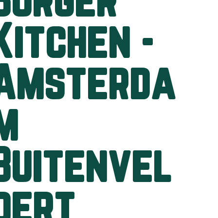
Burger
Kitchen -
Amsterda
m
Buitenvel
dert