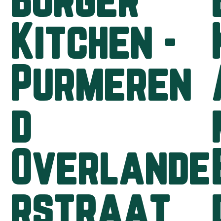
Burger
Kitchen -
Purmeren
d
Overlande
rstraat